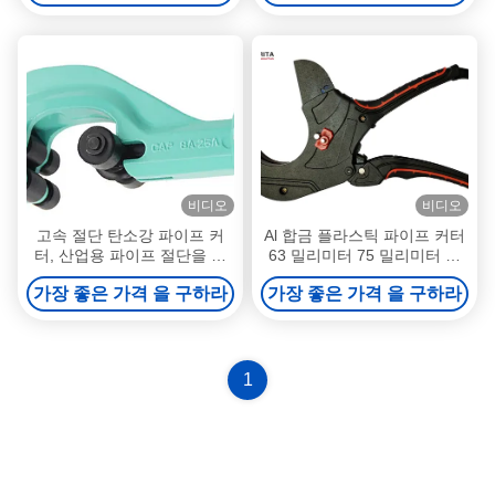
비디오
비디오
고속 절단 탄소강 파이프 커
Al 합금 플라스틱 파이프 커터
터, 산업용 파이프 절단을 위
63 밀리미터 75 밀리미터 연
한 맞춤형 크기
질고무 신체 SK5 테플론-날 래
가장 좋은 가격 을 구하라
가장 좋은 가격 을 구하라
칫 핸들
1