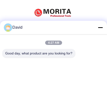
David
소셜 미디어
4:27 AM
빠른 연락
Good day, what product are you looking for?
전화
86-510-85032170
이메일
david@moritatools.com
주소
No. 178, Wangzhuang Road, New District, Wuxi, Jiangsu, 중
국 (대륙)