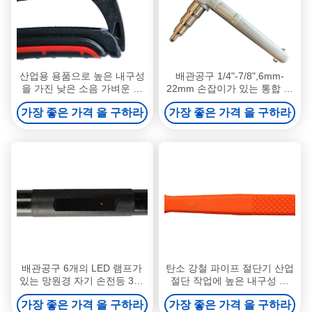
산업용 용품으로 높은 내구성
배관공구 1/4"-7/8",6mm-
을 가진 낮은 소음 가벼운 파
22mm 손잡이가 있는 통합 스
이프 커터
와거 펀치 도구
가장 좋은 가격 을 구하라
가장 좋은 가격 을 구하라
배관공구 6개의 LED 램프가
탄소 강철 파이프 절단기 산업
있는 망원경 자기 손전등 360
절단 작업에 높은 내구성 및
도 조절 가능한 부드러운 목
낮은 소음
가장 좋은 가격 을 구하라
가장 좋은 가격 을 구하라
알루미늄 합금 640mm