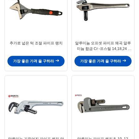
추가로 넓은 턱 조절 파이프 랭치
알루미늄 오프셋 파이프 왜곡 알루
미늄 합금 Cr -프스틸 14,18,24 "
90-급은 조밀 공간에 적합하여서
오프셋되었습니다
가장 좋은 가격 을 구하라
가장 좋은 가격 을 구하라
알루미늄 기울어진 파이프 렌치 알
알루미늄 파이프 렌치 8, 10, 12,