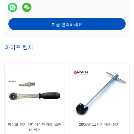
지금 연락하세요
파이프 렌치
파이프 렌치 라디에이터 래칫 스패
280mm 11인치 배관 렌치
너 세트