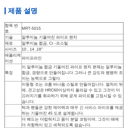
제품 설명
항목 번
MRT-5015
호.
기술
알루미늄 기울어진 파이프 렌치
재료
알루미늄 합금, Cr -프스틸
사이즈
10 , 14 ,18"
애플리케
파이프라인
이션
이 알루미늄 합금 기울어진 파이프 렌치 본체는 알루미늄
특징
합금, 경량으로 만들어집니다 그러나 큰 강도와 팽팽히 조
이는 능력으로 그렇다.
이동형 조는 크롬 바나듐 스틸로 만들어집니다. 열처리 뒤
에, 견고성은 HRC60이상까지 올라갈 수 있고 그것이 미
끄러지기를 회피하기 위해 굳게 파이프를 고정시킬 수 있
습니다.
턱과 핸들은 강한 제어력과 매우 긴 서비스 라이프를 제공
하는 기울어진 45 도로 설계됩니다.
더 헤드는 더럽혀지고 몸이 분말 코팅이며, 그것이 때에
더 저항력이 있고 세척되도록 쉽습니다.