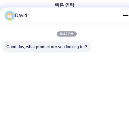
빠른 연락
David
전화
86-510-85032170
8:42 PM
이메일
david@moritatools.com
Good day, what product are you looking for?
주소
No. 178, Wangzhuang Road, New District, Wuxi, Jiangsu, 중
국 (대륙)
개인정보 보호 정책
|
사이트맵
중국 좋은 품질 관절 단기 공급업체. 저작권 © 2020-2026 WUXI
MORITA TOOLS CO., LTD 모두 모든 권리 보호