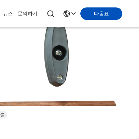
따옴표
뉴스
문의하기
합금