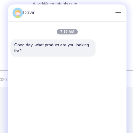
david@moritatools.com
David
주소
No. 178, Wangzhuang Road, New District,
Wuxi, Jiangsu, 중국 (대륙)
7:17 AM
Good day, what product are you looking 
for?
-2026 WUXI MORITA TOOLS CO., LTD 모두 모든 권리 보호