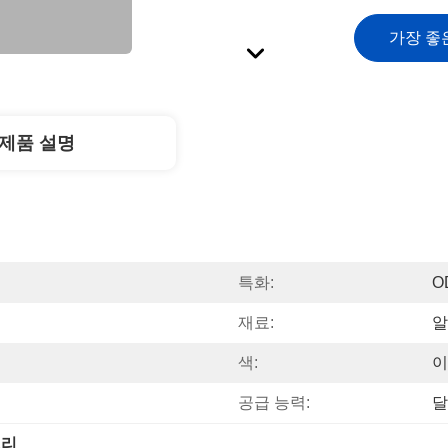
가장 좋
제품 설명
특화:
O
재료:
알
색:
이
공급 능력:
달
도리