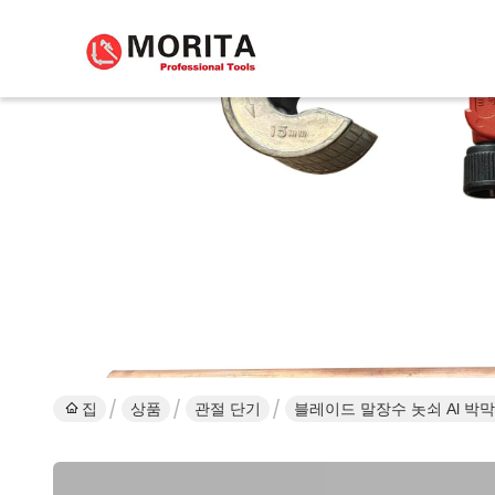
집
상품
관절 단기
블레이드 말장수 놋쇠 Al 박막형