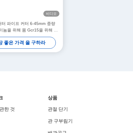
비디오
터 파이프 커터 6-45mm 중량
루미늄을 위해 몸 Gcr15을 위해 블
retractable 파이프 데버러
장 좋은 가격 을 구하라
크
상품
 관한 것
관절 단기
관 구부림기
배관공구