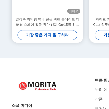
비디오
말장수 박막형 벽 강관을 위한 블레이드 디
파이프 커
버러 스페어 휠을 위한 신체 Gcr15를 위한
Cast 알
관 절단기 관절 단기 3-35mm Al 합금
레이드 
가장 좋은 가격 을 구하라
가
빠른 링
우리 에
상품
소셜 미디어
해결책