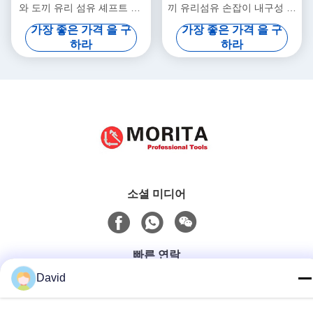
와 도끼 유리 섬유 셰프트 BS
끼 유리섬유 손잡이 내구성 간
2945
편한 조작
가장 좋은 가격 을 구
가장 좋은 가격 을 구
하라
하라
소셜 미디어
빠른 연락
David
전화
86-510-85032170