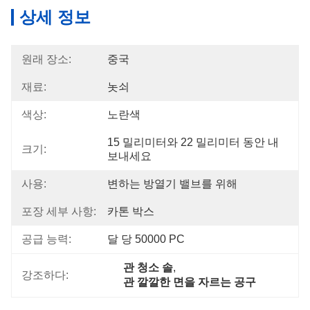
상세 정보
원래 장소:
중국
재료:
놋쇠
색상:
노란색
15 밀리미터와 22 밀리미터 동안 내
크기:
보내세요
사용:
변하는 방열기 밸브를 위해
포장 세부 사항:
카톤 박스
공급 능력:
달 당 50000 PC
관 청소 솔
, 
강조하다:
관 깔깔한 면을 자르는 공구