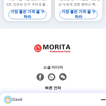
12L 인프라 도구 구리 & 철강
단 누르개 강한 캔버스 백이
& 알 합금 압력화 물 파이프
이용 가능하 으로 채색한 14
가장 좋은 가격 을 구
가장 좋은 가격 을 구
및 시험 누출
Pce 세트 PP 플라스틱이 길이
하라
하라
1150 밀리미터는 카펫을 제자
리에 고정합니다
소셜 미디어
빠른 연락
전화
David
86-510-85032170