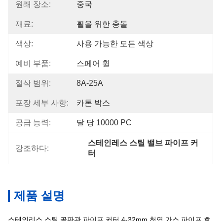
원래 장소:
중국
재료:
휠을 위한 충돌
색상:
사용 가능한 모든 색상
예비 부품:
스페어 휠
절삭 범위:
8A-25A
포장 세부 사항:
카톤 박스
공급 능력:
달 당 10000 PC
스테인레스 스틸 밸브 파이프 커
강조하다:
터
제품 설명
스테인리스 스틸 골판관 파이프 커터 4-32mm 천연 가스 파이프 호