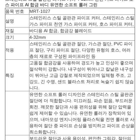
스 파이프 Al 합금 바디 유연한 소프트 롤러 그린
품목 번호
MRT-1027
스테인리스 스틸 골판관 파이프 커터, 스테인리스 스틸
설명
가스 파이프 천연 가스 파이프 커터, 호스 파이프 커터,
재질
바디용 Al 합금, 합금강 블레이드
크기
4-32mm
스테인리스 스틸 골판관 절단, 가스관 절단, PVC 파이
적용
프 절단, 구리 파이프 절단, 다양한 유형의 호스, 여러
층의 재료로 구성된 파이프라인 등
고품질 합금강을 사용하여 경도가 높고 인성이 좋으며
절삭력이 강합니다. 내구성이 뛰어나고 칼날은 내구성
특징
이 뛰어난 고급 강철로 제작되었으며 일체형 주조, 고
강도, 긴 수명, 샌드 블라스트 처리로 녹슬기 쉽지 않습
니다.
유연한 소프트 롤러 디자인은 스테인리스 스틸 골판관
절단에 더 적합합니다. 미끄러짐, 파손 없음, 부드러운
회전. 깨끗한 절단과 사용 편의성을 위해 절단 압력을
쉽게 제어할 수 있습니다. 유연한 롤러가 장착되어 있
으며, 내마모성 엔지니어링 플라스틱을 전면 롤러로 사
용하여 절단 중 파이프 손상을 방지하고 파이프 손상을
최소화합니다.
부드러운 절단과 사용 용이성, 편안한 그립감, 절단의