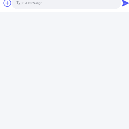
소셜 미디어
빠른 연락
전화
Photo
86-510-85032170
Video Call
이메일
Audio Call
david@moritatools.com
주소
No. 178, Wangzhuang Road, New District, Wuxi, Jiangsu, 중
국 (대륙)
개인정보 보호 정책
|
사이트맵
중국 좋은 품질 관절 단기 공급업체. 저작권 © 2020-2026 WUXI
MORITA TOOLS CO., LTD 모두 모든 권리 보호