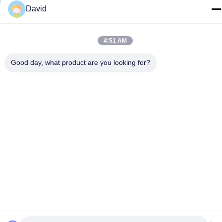
David
4:51 AM
Good day, what product are you looking for?
비디오
비디오
블레이드 말장수 놋쇠 Al 박막
말장수 박막형 벽 강관을 위한
형 벽 강관을 위한 신체
블레이드 디버러 스페어 휠을
Gcr15를 위한 관 절단기 관절
위한 신체 Gcr15를 위한 관
가장 좋은 가격 을 구
가장 좋은 가격 을 구
단기 5-50mm Al 합금
절단기 관절 단기 3-35mm Al
하라
하라
합금