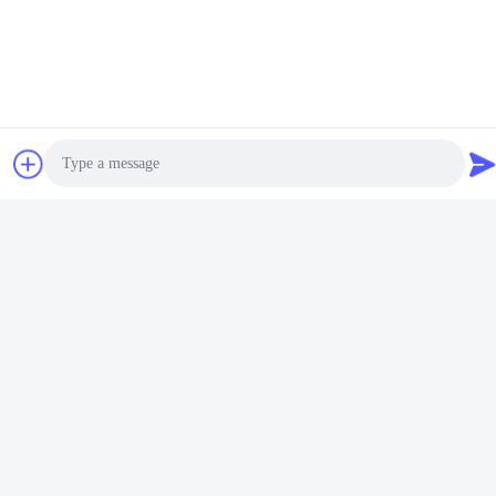
Photo
Video Call
Audio Call