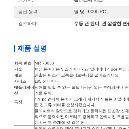
패키지:
플라스틱 박스
공급 능력:
달 당 10000 PC
강조하다:
수동 관 벤더
, 
관 깔깔한 면
제품 설명
항목 번호.
MRT-3038
기술
핵심 분배기는 9 밀리미터 - 27 밀리미터 4 pce 
재료
안출된 탄소강 크롬몰리브텐강을 떨어뜨리세요
사이즈
195 센티미터
애플리케이
피해를 입힐 수 있는 볼트 나사산 없는 부식되거나 
션
거를 위해.
4개 pc 견과류 분배기 크래커 제거제 세트는 9 밀리미
특징
된 견과류 커터를 손상시켰습니다
플레이트식 말단으로 경화되고 완화시킨 단조강 신체
적으로 블랙화된 마무리로 경화되고 완화시킨 크롬
된 나선부 쪼개질 것 같은 핀.
전통적 스크류형 핵심 분배기가 소켓 / 스패너 / 왜곡