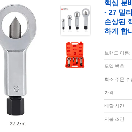
핵심 분배
- 27 
손상된 핵
하게 합
브랜드 이름:
모델 번호:
최소 주문 수
가격:
배달 시간:
지불 조건: